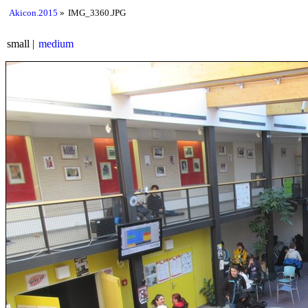
Akicon.2015
IMG_3360.JPG
small
medium