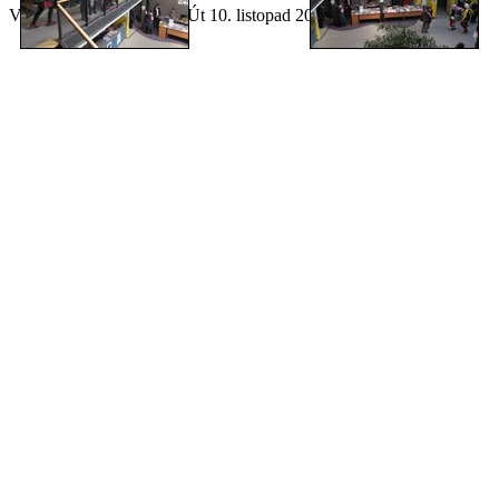
Vygeneroval
lazygal
dne Út 10. listopad 2015, 01:03:44 CET.