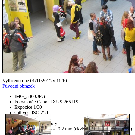
Vyfoceno dne 01/11/2015 v 11:10
Původní obrázek
IMG_3360.JPG
Fotoaparát: Canon IXUS 265 HS
Expozice 1/30
Citlivost ISO 250
Clona f/3.6
Blesk No, compulsory
Ohnisková vzdálenost 9/2 mm (ekvivalent 35 mm: None mm)