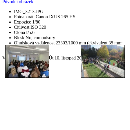
Původní obrázek
IMG_3213.JPG
Fotoaparát: Canon IXUS 265 HS
Expozice 1/80
Citlivost ISO 320
Clona f/5.6
Blesk No, compulsory
Ohnisková vzdálenost 23303/1000 mm (ekvivalent 35 mm:
None mm)
Vygeneroval
lazygal
dne Út 10. listopad 2015, 01:03:45 CET.